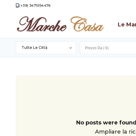
(+39) 3471054476
Le Ma
Tutte Le Città
Apecchio
Apiro
Appignano
Camporotondo
Di
Cingoli
Fiastrone
Filottrano
No posts were found
Loro
Ampliare la ric
Piceno
Montecassiano