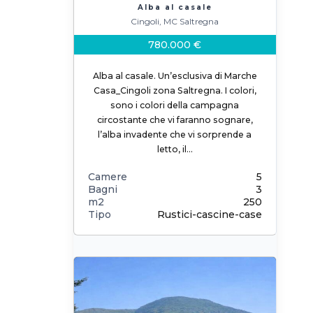
Alba al casale
Cingoli, MC Saltregna
780.000 €
Alba al casale. Un’esclusiva di Marche
Casa_Cingoli zona Saltregna. I colori,
sono i colori della campagna
circostante che vi faranno sognare,
l’alba invadente che vi sorprende a
letto, il…
Camere
5
Bagni
3
m2
250
Tipo
Rustici-cascine-case