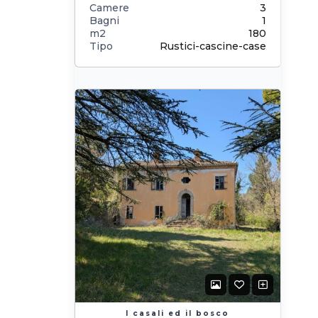
Camere
3
Bagni
1
m2
180
Tipo
Rustici-cascine-case
I casali ed il bosco