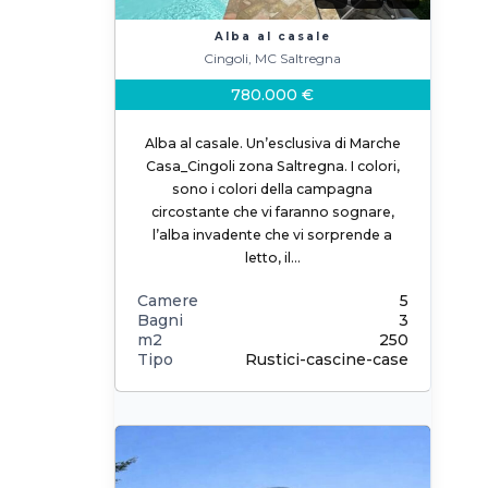
Alba al casale
Cingoli, MC Saltregna
780.000 €
Alba al casale. Un’esclusiva di Marche
Casa_Cingoli zona Saltregna. I colori,
sono i colori della campagna
circostante che vi faranno sognare,
l’alba invadente che vi sorprende a
letto, il…
Camere
5
Bagni
3
m2
250
Tipo
Rustici-cascine-case