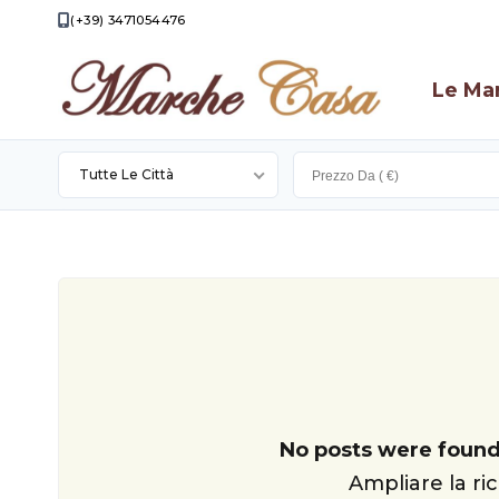
(+39) 3471054476
Le Ma
Tutte Le Città
Apecchio
Apiro
Appignano
Camporotondo
Di
Cingoli
Fiastrone
Filottrano
No posts were found
Loro
Ampliare la ric
Piceno
Montecassiano