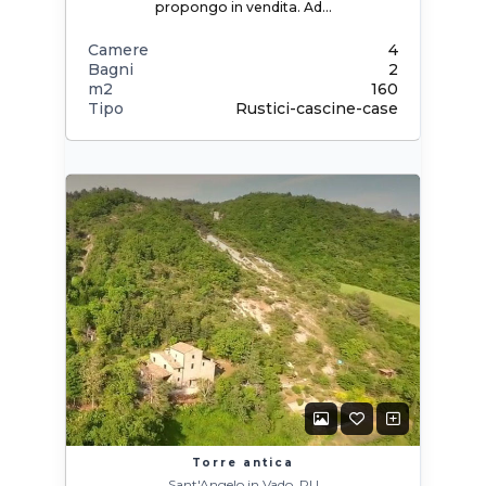
propongo in vendita. Ad…
Camere
4
Bagni
2
m2
160
Tipo
Rustici-cascine-case
Torre antica
Sant'Angelo in Vado, PU