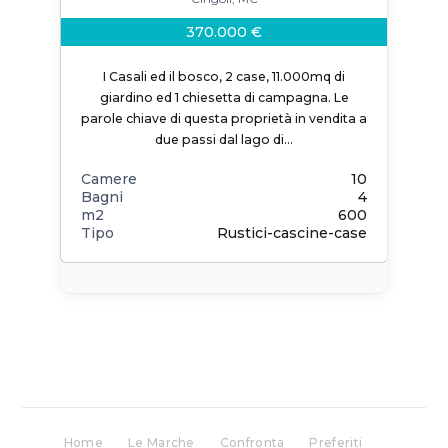
370.000 €
I Casali ed il bosco, 2 case, 11.000mq di
giardino ed 1 chiesetta di campagna. Le
parole chiave di questa proprietà in vendita a
due passi dal lago di…
Camere
10
Bagni
4
m2
600
Tipo
Rustici-cascine-case
Home
Le Marche
Confronta
Preferiti