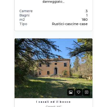
danneggiato…
Camere
3
Bagni
1
m2
180
Tipo
Rustici-cascine-case
I casali ed il bosco
Cingoli, MC