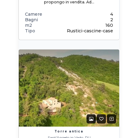
propongo in vendita. Ad…
Camere
4
Bagni
2
m2
160
Tipo
Rustici-cascine-case
Torre antica
Sant'Angelo in Vado, PU