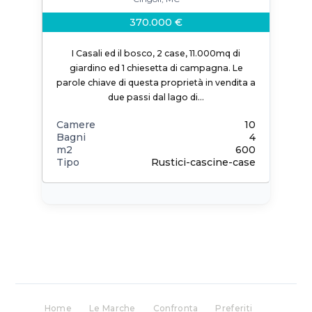
370.000 €
I Casali ed il bosco, 2 case, 11.000mq di
giardino ed 1 chiesetta di campagna. Le
parole chiave di questa proprietà in vendita a
due passi dal lago di…
Camere
10
Bagni
4
m2
600
Tipo
Rustici-cascine-case
Home
Le Marche
Confronta
Preferiti