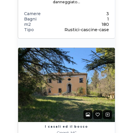
danneggiato…
Camere
3
Bagni
1
m2
180
Tipo
Rustici-cascine-case
I casali ed il bosco
Cingoli, MC