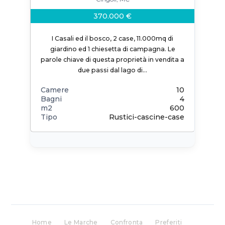
370.000 €
I Casali ed il bosco, 2 case, 11.000mq di
giardino ed 1 chiesetta di campagna. Le
parole chiave di questa proprietà in vendita a
due passi dal lago di…
Camere
10
Bagni
4
m2
600
Tipo
Rustici-cascine-case
Home
Le Marche
Confronta
Preferiti