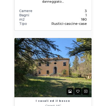
danneggiato…
Camere
3
Bagni
1
m2
180
Tipo
Rustici-cascine-case
I casali ed il bosco
Cingoli, MC