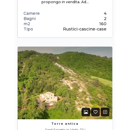
propongo in vendita. Ad…
Camere
4
Bagni
2
m2
160
Tipo
Rustici-cascine-case
Torre antica
Sant'Angelo in Vado, PU