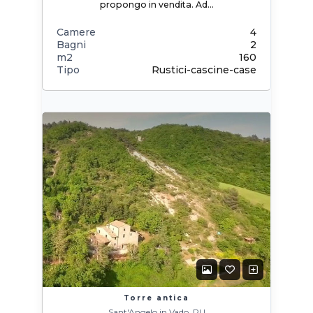
propongo in vendita. Ad…
Camere
4
Bagni
2
m2
160
Tipo
Rustici-cascine-case
Torre antica
Sant'Angelo in Vado, PU