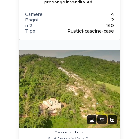
propongo in vendita. Ad…
Camere
4
Bagni
2
m2
160
Tipo
Rustici-cascine-case
Torre antica
Sant'Angelo in Vado, PU