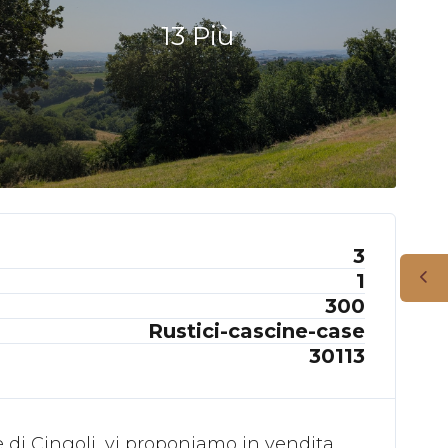
13 Più
3
1
300
Rustici-cascine-case
30113
i Cingoli, vi proponiamo in vendita