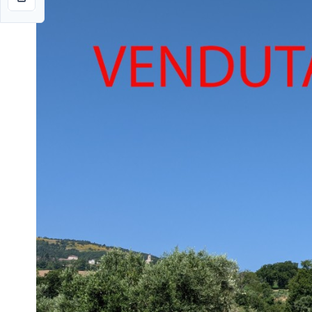
Montefano
Montegranaro
Morro
D'alba
Pioraco
Preci
Recanati
Sant'angelo
In
Sassoferrato
Vado
Staffolo
Treia