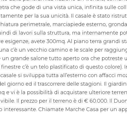
ra che gode di una vista unica, infinita sulle coll
tamente per la sua unicità. Il casale è stato ristru
erchiatura perimetrale, marciapiede esterno, gronda
uindi di lavori sulla struttura, ma internamente po
tre esigenze, avete 300mq. Al piano terra grandi s
in una c’è un vecchio camino e le scale per raggiu
e un grande salone tutto aperto ora che potreste u
e finestre c’è un telo plastificato di questo colore
 casale si sviluppa tutta all’esterno con affacci mo
 giorno ed il trascorrere delle stagioni. Il giardin
 vi è la possibilità di acquistare ulteriore terreno
vibile. Il prezzo per il terreno è di € 60.000. Il 
lto interessante. Chiamate Marche Casa per un a