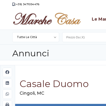
(+39) 3471054476
Le Ma
Tutte Le Città
Apecchio
Annunci
Apiro
Appignano
Camporotondo
Casale Duomo
Di
Cingoli
Fiastrone
Filottrano
Cingoli, MC
Loro
Piceno
Montecassiano