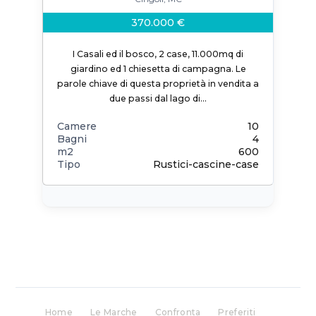
370.000 €
I Casali ed il bosco, 2 case, 11.000mq di
giardino ed 1 chiesetta di campagna. Le
parole chiave di questa proprietà in vendita a
due passi dal lago di…
Camere
10
Bagni
4
m2
600
Tipo
Rustici-cascine-case
Home
Le Marche
Confronta
Preferiti