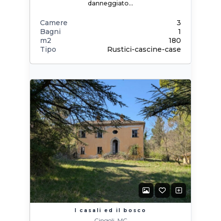
danneggiato…
Camere
3
Bagni
1
m2
180
Tipo
Rustici-cascine-case
I casali ed il bosco
Cingoli, MC