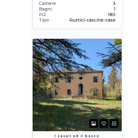
Camere
3
Bagni
1
m2
180
Tipo
Rustici-cascine-case
I casali ed il bosco