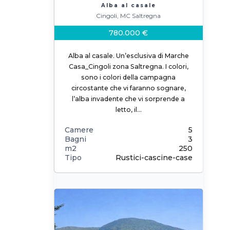
Alba al casale
Cingoli, MC Saltregna
780.000 €
Alba al casale. Un’esclusiva di Marche
Casa_Cingoli zona Saltregna. I colori,
sono i colori della campagna
circostante che vi faranno sognare,
l’alba invadente che vi sorprende a
letto, il…
Camere
5
Bagni
3
m2
250
Tipo
Rustici-cascine-case