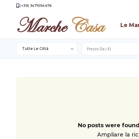
(+39) 3471054476
Le Ma
Tutte Le Città
Apecchio
Apiro
Appignano
Camporotondo
Di
Cingoli
Fiastrone
Filottrano
No posts were found
Loro
Ampliare la ric
Piceno
Montecassiano