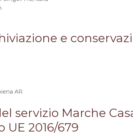
m
hiviazione e conservazi
biena AR.
del servizio Marche Ca
to UE 2016/679