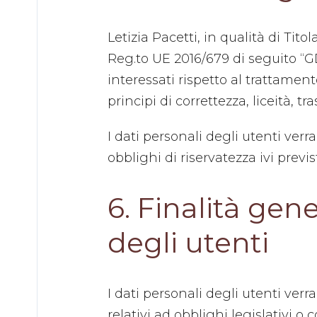
Letizia Pacetti, in qualità di Tito
Reg.to UE 2016/679 di seguito “G
interessati rispetto al trattamen
principi di correttezza, liceità, tr
I dati personali degli utenti verr
obblighi di riservatezza ivi previst
6. Finalità gen
degli utenti
I dati personali degli utenti ver
relativi ad obblighi legislativi o c