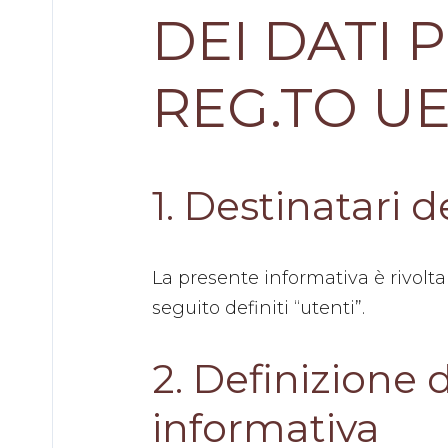
DEI DATI P
Montefano
Montegranaro
REG.TO UE
Morro
D'alba
Pioraco
Preci
Recanati
1. Destinatari 
Sant'angelo
In
Sassoferrato
Vado
Staffolo
La presente informativa è rivolt
Treia
seguito definiti “utenti”.
2. Definizione 
informativa