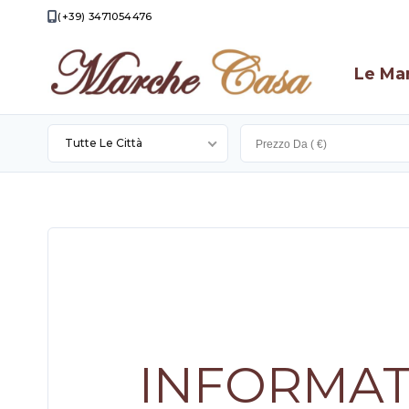
(+39) 3471054476
Le Ma
Tutte Le Città
Apecchio
Apiro
Appignano
Camporotondo
Di
Cingoli
Fiastrone
Filottrano
INFORMAT
Loro
Piceno
Montecassiano