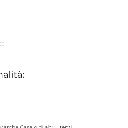
te.
alità:
Marche Casa o di altri utenti.