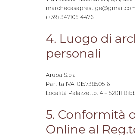
marchecasaprestige@gmail.co
(+39) 347105 4476
4. Luogo di arc
personali
Aruba S.p.a
Partita IVA: 01573850516
Località Palazzetto, 4 – 52011 Bib
5. Conformità 
Online al Reg.