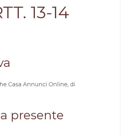
T. 13-14
va
rche Casa Annunci Online, di
lla presente